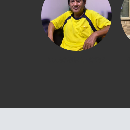
桃園志願役憲兵：陳雙慶