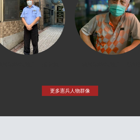
桃園義務役憲兵：倪明煜
桃園義務役憲兵：洪澤
更多憲兵人物群像