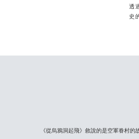
透
史
《從烏鴉洞起飛》敘說的是空軍眷村的