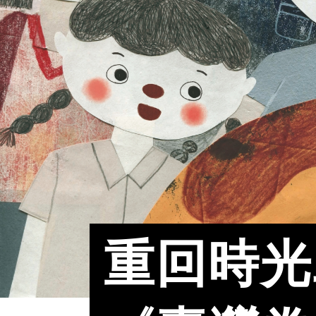
重回時光
:::