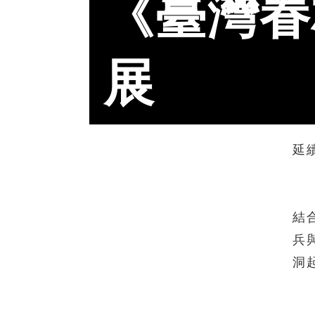
《臺灣眷
延
結
兵
洞