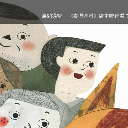
展間導覽
《臺灣眷村》繪本哪裡看