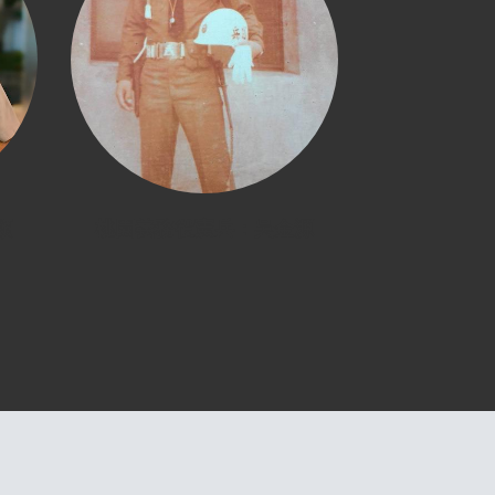
頴
桃園義務役憲兵：吳金源