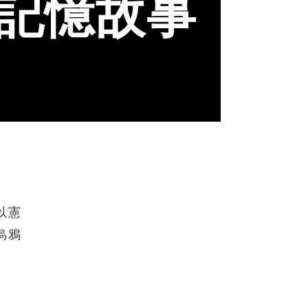
記憶故事
以憲
烏鴉