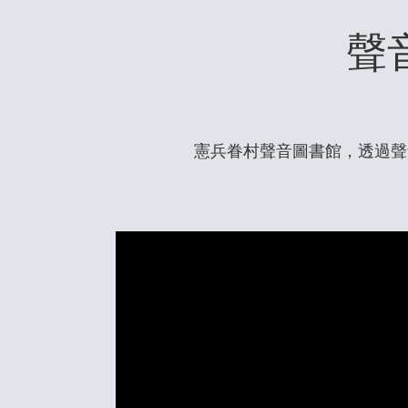
聲
憲兵眷村聲音圖書館，透過聲