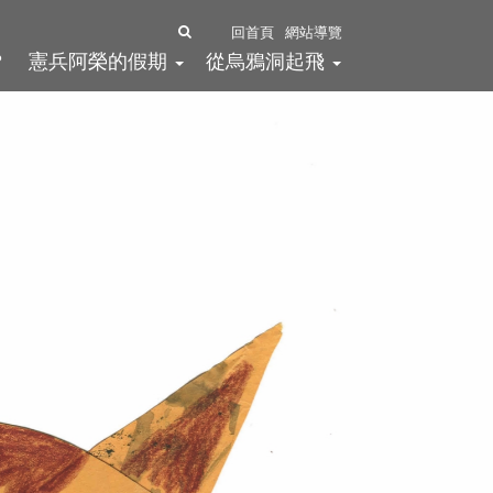
全
回首頁
網站導覽
？
憲兵阿榮的假期
從烏鴉洞起飛
文
檢
索