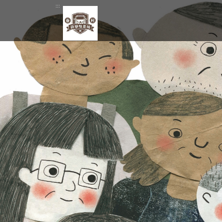
跳
:::
到
主
要
內
容
區
塊