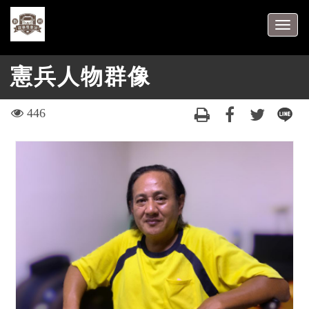
跳
到
Togg
主
navig
要
憲兵人物群像
內
容
區
visit
446
塊