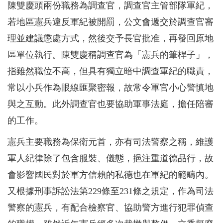
陳雙慶頭兩份職務為調查官，調查官主管部隊軍紀，
若地區憲兵違反軍紀被開罰，公文會遞交於調查官審
理並建議懲處方式，然後交予長官批准，再發回原地
區單位執行。陳雙慶稱調查官為「憲兵的筆桿子」，
指雖然職位不高，但具有獨立暗中調查軍紀的職責，
常以小兵作為眼線匯聚密報，故常令軍官小心警慎地
與之互動。此外調查官也要協助軍事法庭，擔任陪審
的工作。
憲兵主要職務為保衛元首，亦有司法警察之稱，維護
軍人紀律除了包含服裝、儀態，挹注重道德品行，故
會影響國民對於軍方信賴的私德也在軍紀的範疇內。
又根據刑事訴訟法第229條至231條之規定，作為司法
警察的憲兵，有配合檢察官、協助警方進行犯罪偵查