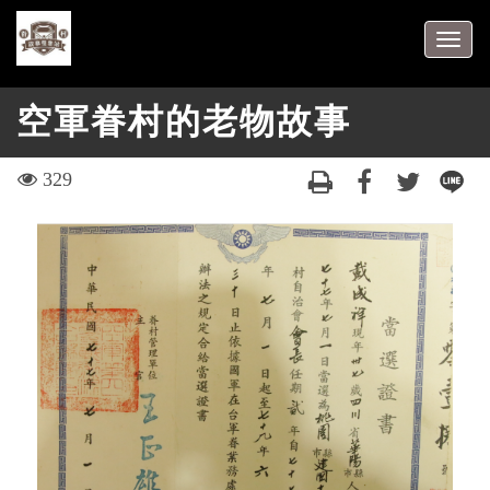
跳
到
Togg
主
navig
要
空軍眷村的老物故事
內
容
區
visit
329
塊