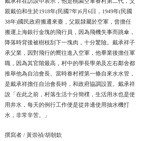
戴承祥在訪談中表示，他是桃園空軍眷村第二代，父
親戴伯和生於1918年(民國7年)6月6日，1949年(民國
38年)國民政府搬遷來臺，父親隸屬於空軍，曾擔任
搬運上海銀行金塊的飛行員，因為飛機失事而跳傘，
降落時背後被樹枝刮下一塊肉，十分驚險。戴承祥子
承父業，因對飛行的嚮往進入空軍，他畢業後擔任軍
職，因為其官階最高，村中的學長學弟及左右鄰舍都
推舉他為自治會長。當時眷村裡第一條自來水水管，
是戴承祥擔任自治會長時，和政府協調設置。戴承祥
說「在此之前，村落生活十分簡樸，生活用水也是使
用井水，每天的例行工作便是從井邊使用抽水機打
水，非常辛苦。」
撰寫者
黃崇禎/胡朝欽