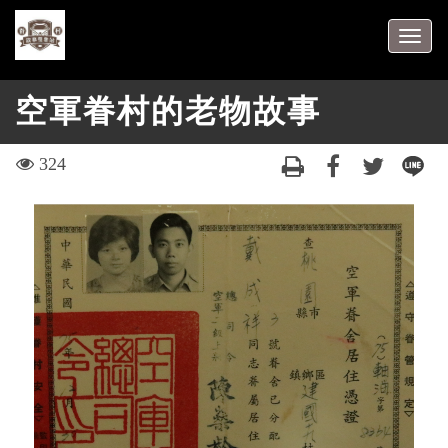
跳
到
Togg
主
navig
要
空軍眷村的老物故事
內
容
區
visit
324
塊