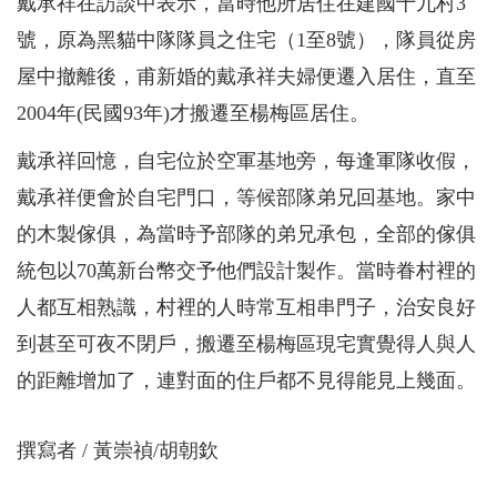
戴承祥在訪談中表示，當時他所居住在建國十九村3
號，原為黑貓中隊隊員之住宅（1至8號），隊員從房
屋中撤離後，甫新婚的戴承祥夫婦便遷入居住，直至
2004年(民國93年)才搬遷至楊梅區居住。
戴承祥回憶，自宅位於空軍基地旁，每逢軍隊收假，
戴承祥便會於自宅門口，等候部隊弟兄回基地。家中
的木製傢俱，為當時予部隊的弟兄承包，全部的傢俱
統包以70萬新台幣交予他們設計製作。當時眷村裡的
人都互相熟識，村裡的人時常互相串門子，治安良好
到甚至可夜不閉戶，搬遷至楊梅區現宅實覺得人與人
的距離增加了，連對面的住戶都不見得能見上幾面。
撰寫者
黃崇禎/胡朝欽